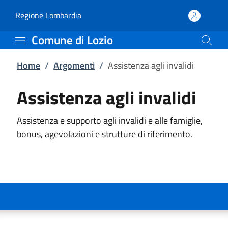
Assistenza agli invalidi 
Vai al contenuto principale
(apre in un'altra scheda).
Regione Lombardia
Comune di Lozio
Home
/
Argomenti
/
Assistenza agli invalidi
Assistenza agli invalidi
Assistenza e supporto agli invalidi e alle famiglie,
bonus, agevolazioni e strutture di riferimento.