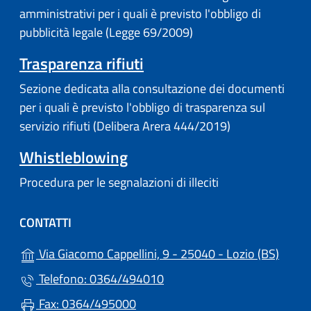
amministrativi per i quali è previsto l'obbligo di
pubblicità legale (Legge 69/2009)
Trasparenza rifiuti
Sezione dedicata alla consultazione dei documenti
per i quali è previsto l'obbligo di trasparenza sul
servizio rifiuti (Delibera Arera 444/2019)
Whistleblowing
Procedura per le segnalazioni di illeciti
CONTATTI
(apre 
Via Giacomo Cappellini, 9 - 25040 - Lozio (BS)
Telefono: 0364/494010
Fax: 0364/495000