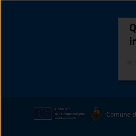
Q
i
Valuta
Valu
V
Comune di