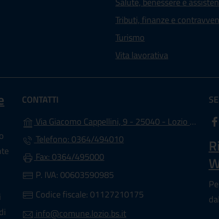
Salute, benessere e assiste
Tributi, finanze e contravve
Turismo
Vita lavorativa
e
CONTATTI
SE
(apr
Via Giacomo Cappellini, 9 - 25040 - Lozio (BS)
lo
Telefono: 0364/494010
R
nte
Fax: 0364/495000
W
P. IVA: 00603590985
Pe
Codice fiscale: 01127210175
i
da
di
info@comune.lozio.bs.it