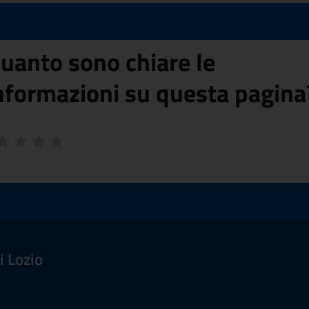
uanto sono chiare le
nformazioni su questa pagina
 da 1 a 5 stelle la pagina
ta 1 stelle su 5
aluta 2 stelle su 5
Valuta 3 stelle su 5
Valuta 4 stelle su 5
Valuta 5 stelle su 5
 Lozio