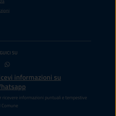
nza
nzioni
GUICI SU
e in un'altra scheda).
icevi informazioni su
hatsapp
r ricevere informazioni puntuali e tempestive
l Comune