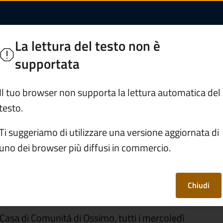
 Ossimo: apertura Pu
La lettura del testo non è
supportata
Servizi
Vivere Lozio
Il tuo browser non supporta la lettura automatica del
testo.
stituzionali
/
Casa di Comunità di Ossimo: apertura Punto 
Ti suggeriamo di utilizzare una versione aggiornata di
uno dei browser più diffusi in commercio.
 di Ossimo: apertura
Chiudi
la Casa di Comunità di Ossimo, tutti i mercoledì