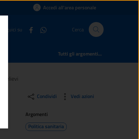
nto prelievi | Comun
Accedi all'area personale
Seguici su
Cerca
Tutti gli argomenti...
prelievi
Condividi
Vedi azioni
Argomenti
Politica sanitaria