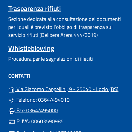
Trasparenza rifiuti
Sezione dedicata alla consultazione dei documenti
per i quali è previsto l'obbligo di trasparenza sul
servizio rifiuti (Delibera Arera 444/2019)
Whistleblowing
Procedura per le segnalazioni di illeciti
CONTATTI
(apre 
Via Giacomo Cappellini, 9 - 25040 - Lozio (BS)
Telefono: 0364/494010
Fax: 0364/495000
P. IVA: 00603590985