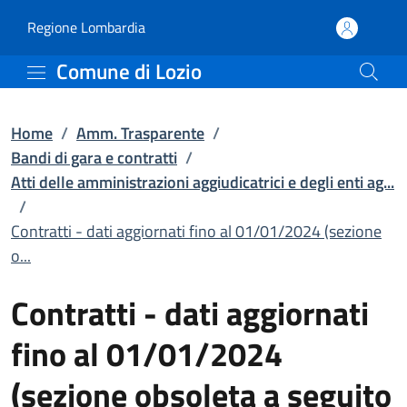
Contratti - dati aggiorna
Vai al contenuto principale
(apre in un'altra scheda).
Regione Lombardia
Comune di Lozio
Home
/
Amm. Trasparente
/
Bandi di gara e contratti
/
Atti delle amministrazioni aggiudicatrici e degli enti ag...
/
Contratti - dati aggiornati fino al 01/01/2024 (sezione
o...
Contratti - dati aggiornati
fino al 01/01/2024
(sezione obsoleta a seguito