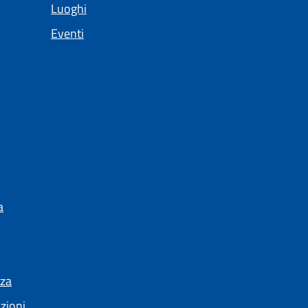
Luoghi
Eventi
a
nza
nzioni