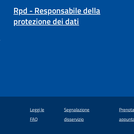
Rpd - Responsabile della
protezione dei dati
a
Leggi le
Segnalazione
Prenota
 in un'altra scheda).
FAQ
disservizio
appunt