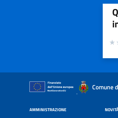
Q
i
Valuta
Valu
V
Comune di
AMMINISTRAZIONE
NOVIT