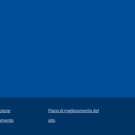
zione
Piano di miglioramento del
amento
sito