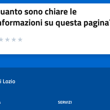
uanto sono chiare le
nformazioni su questa pagina
 da 1 a 5 stelle la pagina
ta 1 stelle su 5
aluta 2 stelle su 5
Valuta 3 stelle su 5
Valuta 4 stelle su 5
Valuta 5 stelle su 5
 Lozio
À
SERVIZI