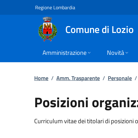
Posizioni organizza
Vai al contenuto principale
(apre in un'altra scheda).
Regione Lombardia
Comune di Lozio
Amministrazione
Novità
Home
/
Amm. Trasparente
/
Personale
/
Posizioni organiz
Curriculum vitae dei titolari di posizion