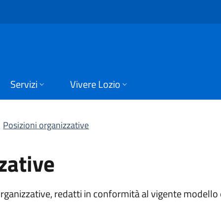
tive | Personale | A
Servizi
Vivere Lozio
Posizioni organizzative
zative
i organizzative, redatti in conformità al vigente modell