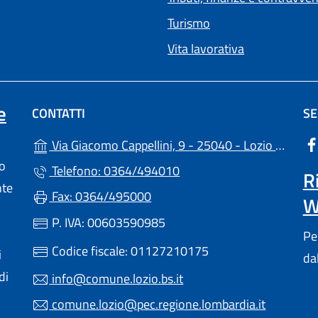
Turismo
Vita lavorativa
e
CONTATTI
SE
(apr
Via Giacomo Cappellini, 9 - 25040 - Lozio (BS)
lo
Telefono: 0364/494010
R
nte
Fax: 0364/495000
W
P. IVA: 00603590985
Pe
Codice fiscale: 01127210175
i
da
di
info@comune.lozio.bs.it
comune.lozio@pec.regione.lombardia.it